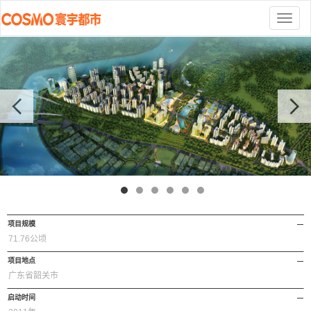
切
换
导
航
项目规模
71.76公顷
项目地点
广东省韶关市
启动时间