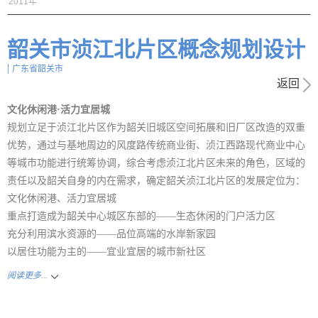
2011年
韶关市浈江北片区概念规划设计
|
广东省韶关市
返回
文化休闲港·活力宜居城
规划立足于浈江北片区作为韶关旧城区空间拓展和旧厂区改造的双重
优势，通过与基地周边的风度路传统商业街、浈江西路现代商业中心
等城市功能进行统筹协调，综合考虑浈江北片区未来的角色，区域的
责任以及韶关自身的内在需求，确定韶关浈江北片区的发展定位为：
文化休闲港、活力宜居城
重点打造成为韶关中心城区东部的——生态休闲的门户活力区
充分利用滨水资源的——品位高端的水岸新家园
以居住功能为主的——宜业宜居的城市新社区
阅读更多...