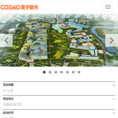
切
换
导
航
项目规模
87公顷
项目地点
海南省海口市
启动时间