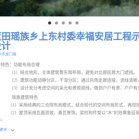
蓝田瑶族乡上东村委幸福安居工程
设计
州市龙门县
计特色：功能布局合理
1）结合地形，主体建筑靠东南布局，避免对北部民居大门遮挡。
（
2
）建筑功能动静分区、干湿分区；通过风雨走廊连接，流线清晰
3）设计充分考虑空间的采光和景观视线，做到户户有景、户户有光
族建筑特色
（
1
）采用经典的三合院布局模式，结合现代的空间布局形式，再现
2）屋
顶采用瓦面双坡，素瓦脊饰。梁柱构件型以“木”的效果象征
味。
多...