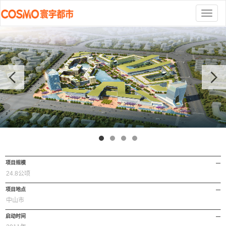
切
换
导
航
项目规模
24.8公顷
项目地点
中山市
启动时间