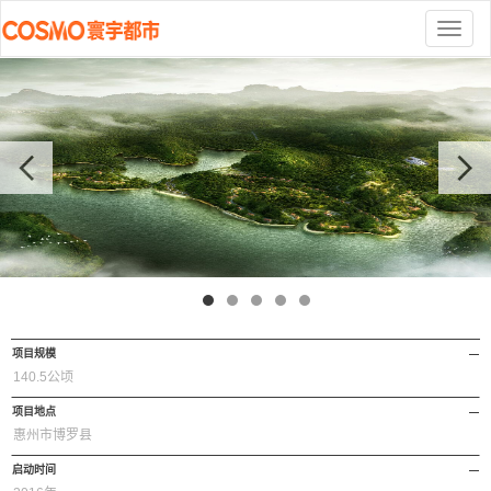
切
换
导
航
项目规模
140.5公顷
项目地点
惠州市博罗县
启动时间